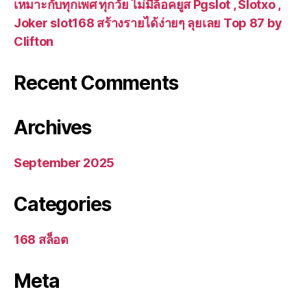
เหมาะกับทุกเพศ ทุกวัย ไม่มีล็อคยูส Pgslot , Slotxo ,
Joker slot168 สร้างรายได้ง่ายๆ ลุยเลย Top 87 by
Clifton
Recent Comments
Archives
September 2025
Categories
168 สล็อต
Meta