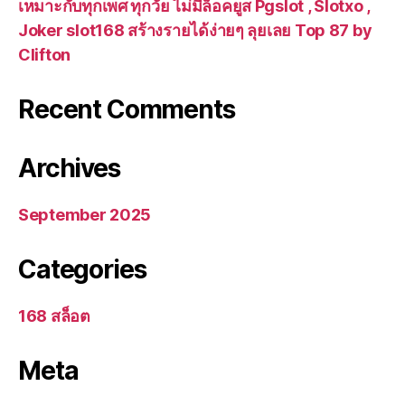
เหมาะกับทุกเพศ ทุกวัย ไม่มีล็อคยูส Pgslot , Slotxo ,
Joker slot168 สร้างรายได้ง่ายๆ ลุยเลย Top 87 by
Clifton
Recent Comments
Archives
September 2025
Categories
168 สล็อต
Meta