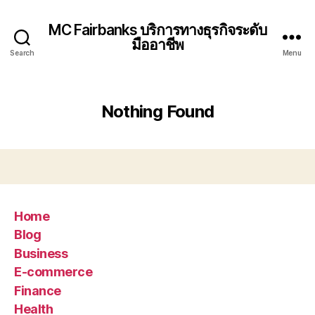
MC Fairbanks บริการทางธุรกิจระดับ
มืออาชีพ
Search
Menu
Nothing Found
Home
Blog
Business
E-commerce
Finance
Health